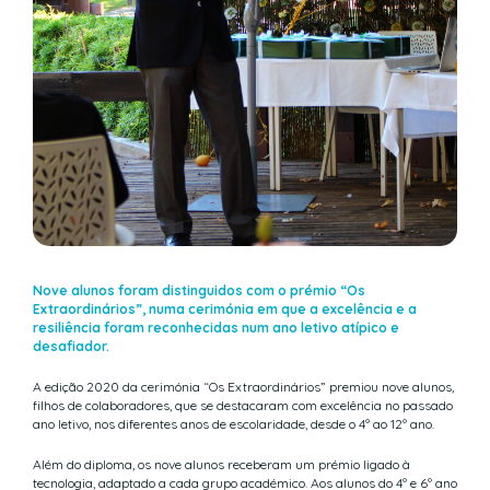
Nove alunos foram distinguidos com o prémio “Os
Extraordinários”, numa cerimónia em que a excelência e a
resiliência foram reconhecidas num ano letivo atípico e
desafiador.
A edição 2020 da cerimónia “Os Extraordinários” premiou nove alunos,
filhos de colaboradores, que se destacaram com excelência no passado
ano letivo, nos diferentes anos de escolaridade, desde o 4º ao 12º ano.
Além do diploma, os nove alunos receberam um prémio ligado à
tecnologia, adaptado a cada grupo académico. Aos alunos do 4º e 6º ano