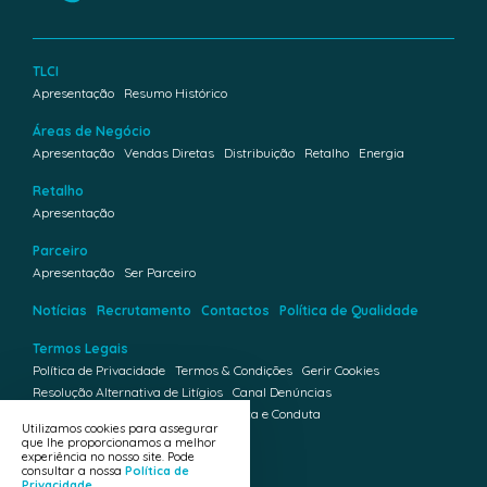
TLCI
Apresentação
Resumo Histórico
Áreas de Negócio
Apresentação
Vendas Diretas
Distribuição
Retalho
Energia
Retalho
Apresentação
Parceiro
Apresentação
Ser Parceiro
Notícias
Recrutamento
Contactos
Política de Qualidade
Termos Legais
Política de Privacidade
Termos & Condições
Gerir Cookies
Resolução Alternativa de Litígios
Canal Denúncias
Livro de Reclamações
Código de Ética e Conduta
Utilizamos cookies para assegurar
que lhe proporcionamos a melhor
Plano de Prevenção da Corrupção
experiência no nosso site. Pode
consultar a nossa
Política de
Redes Sociais
Privacidade