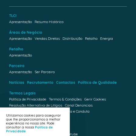
TLCI
Apresentação
Resumo Histórico
Áreas de Negócio
Apresentação
Vendas Diretas
Distribuição
Retalho
Energia
Retalho
Apresentação
Parceiro
Apresentação
Ser Parceiro
Notícias
Recrutamento
Contactos
Política de Qualidade
Termos Legais
Política de Privacidade
Termos & Condições
Gerir Cookies
Resolução Alternativa de Litígios
Canal Denúncias
Livro de Reclamações
Código de Ética e Conduta
Utilizamos cookies para assegurar
que lhe proporcionamos a melhor
Plano de Prevenção da Corrupção
experiência no nosso site. Pode
consultar a nossa
Política de
Redes Sociais
Privacidade
Facebook
Linkedin
Instagram
Youtube