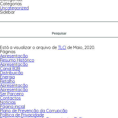
Categorias
Uncategorized
Sidebar
Pesquisar
por:
Está a visualizar o arquivo de
TLCI
de Maio, 2020.
Páginas
Apresentação
Resumo Histórico
Apresentação
Canal B2B
Distribuição
Energia
Retalho
Apresentação
Apresentação
Ser Parceiro
Contactos
Notícias
Página inicial
Plano de Prevenção da Corrupção
Política de Privacidade