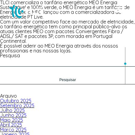
TLCI comercializa o tarifário energético MEO Energia
Sustentável e 100% verde, o MEO Energia é um tarifário de
Energia que a MEO lançou com a comercializadora de
eletricidade PT Live.
Com um valor competitivo face ao mercado de eletricidade,
o tarifário energético tem como principal público-alvo os
atuais clientes MEO com pacotes Convergentes Fibra /
ADSL/ SAT e pacotes 3P, com morada em Portugal
Continental.
É possível aderir ao MEO Energia através dos nossos
profissionais e nas nossas lojas.
Pesquisa
Pesquisar
por:
Arquivo
Outubro 2025
Setembro 2025
Julho 2025
Junho 2025
Maio 2025
Abril 2025
Março 2025
Janeiro 2025