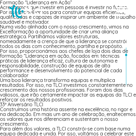
Formação “Liderança em Ação”
Acreditamos que investir em pessoas é investir no futuro.
Por isso, trabalhamos para construir equipas eficientes,
qualificadas e capazes de inspirar um ambiente de trabalho
saudável e motivador.
Numa visão alinhada com o nosso crescimento, vimos na
Excelformação a oportunidade de criar uma aliança
estratégica. Partilhámos valores estruturais,
nomeadamente a crença de que a liderança se constrói
todos os dias com conhecimento, partilha e propósito.
Por isso, proporcionámos aos chefes de loja dois dias de
formação “Liderança em ação, focados em: técnicas
práticas de liderança eficaz, cultura de autonomia e
responsabilidade, construção de equipas de alta
performance e desenvolvimento do potencial de cada
colaborador
Uma boa liderança transforma equipas e multiplica
resultados. Por isso, na TLCI investimos constantemente no
crescimento dos nossos profissionais. Foram dois dias
valiosos, que irão certamente impactar as equipas da TLCI e
reforçar os resultados positivos.
33º Aniversário TLCI
Construímos uma história assente na excelência, no rigor e
na dedicação. Em mais um ano de celebração, enaltecemos
os valores que nos diferenciam e sustentam o nosso
crescimento.
Para além dos valores, a TLCI constrói-se com base numa
equipa dedicada e unida. Por isso, voltámos a celebrar este