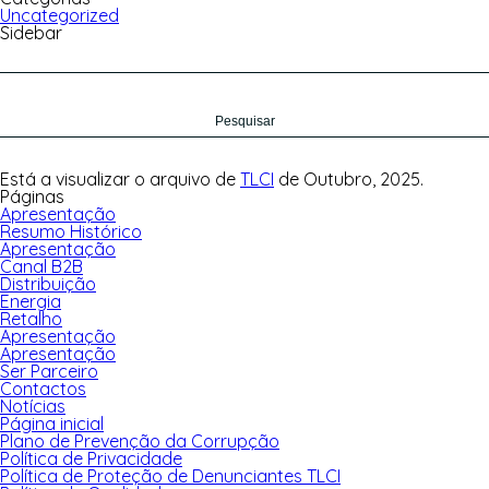
Uncategorized
Sidebar
Pesquisar
por:
Está a visualizar o arquivo de
TLCI
de Outubro, 2025.
Páginas
Apresentação
Resumo Histórico
Apresentação
Canal B2B
Distribuição
Energia
Retalho
Apresentação
Apresentação
Ser Parceiro
Contactos
Notícias
Página inicial
Plano de Prevenção da Corrupção
Política de Privacidade
Política de Proteção de Denunciantes TLCI