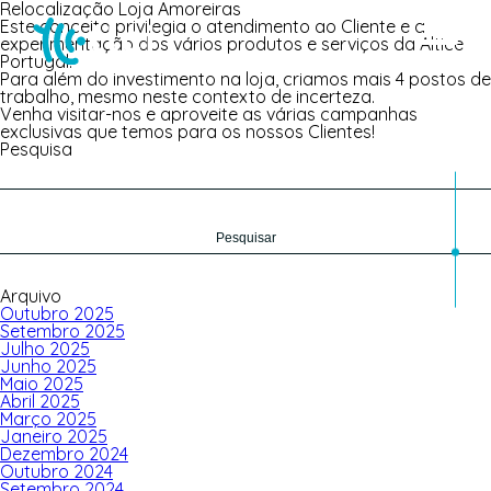
Relocalização Loja Amoreiras
Este conceito privilegia o atendimento ao Cliente e a
experimentação dos vários produtos e serviços da Altice
Portugal.
Para além do investimento na loja, criamos mais 4 postos de
trabalho, mesmo neste contexto de incerteza.
Venha visitar-nos e aproveite as várias campanhas
exclusivas que temos para os nossos Clientes!
Pesquisa
Pesquisar
por:
Arquivo
Outubro 2025
Setembro 2025
Julho 2025
Junho 2025
Maio 2025
Abril 2025
Março 2025
Janeiro 2025
Dezembro 2024
Outubro 2024
Setembro 2024