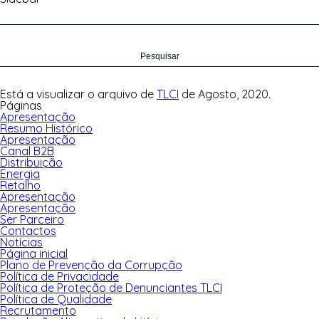
Pesquisar
por:
Está a visualizar o arquivo de
TLCI
de Agosto, 2020.
Páginas
Apresentação
Resumo Histórico
Apresentação
Canal B2B
Distribuição
Energia
Retalho
Apresentação
Apresentação
Ser Parceiro
Contactos
Notícias
Página inicial
Plano de Prevenção da Corrupção
Política de Privacidade
Política de Proteção de Denunciantes TLCI
Política de Qualidade
Recrutamento