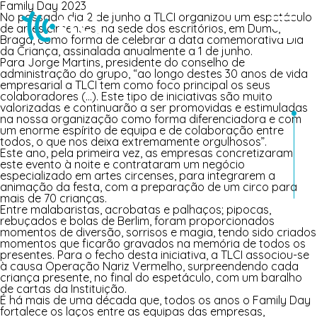
Family Day 2023
No passado dia 2 de junho a TLCI organizou um espetáculo
de artes circenses, na sede dos escritórios, em Dume,
Braga, como forma de celebrar a data comemorativa Dia
da Criança, assinalada anualmente a 1 de junho.
Para Jorge Martins, presidente do conselho de
administração do grupo, “ao longo destes 30 anos de vida
empresarial a TLCI tem como foco principal os seus
colaboradores (…). Este tipo de iniciativas são muito
valorizadas e continuarão a ser promovidas e estimuladas
na nossa organização como forma diferenciadora e com
um enorme espírito de equipa e de colaboração entre
todos, o que nos deixa extremamente orgulhosos”.
Este ano, pela primeira vez, as empresas concretizaram
este evento à noite e contrataram um negócio
especializado em artes circenses, para integrarem a
animação da festa, com a preparação de um circo para
mais de 70 crianças.
Entre malabaristas, acrobatas e palhaços; pipocas,
rebuçados e bolas de Berlim, foram proporcionados
momentos de diversão, sorrisos e magia, tendo sido criados
momentos que ficarão gravados na memória de todos os
presentes. Para o fecho desta iniciativa, a TLCI associou-se
à causa Operação Nariz Vermelho, surpreendendo cada
criança presente, no final do espetáculo, com um baralho
de cartas da Instituição.
É há mais de uma década que, todos os anos o Family Day
fortalece os laços entre as equipas das empresas,