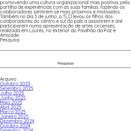
promovendo uma cultura organizacional mais positiva, pela
partilha de experiências com as suas famílias, fazendo os
colaboradores sentirem-se mais próximos e motivados.
Também no dia 3 de junho, a TLCI levou os filhos dos
colaboradores do centro e sul do país a assistirem e até
participarem numa apresentação de artes circenses,
realizada em Loures, no exterior do Pavilhão da Paz e
Amizade.
Pesquisa
Pesquisar
por:
Arquivo
Outubro 2025
Setembro 2025
Julho 2025
Junho 2025
Maio 2025
Abril 2025
Março 2025
Janeiro 2025
Dezembro 2024
Outubro 2024
Setembro 2024