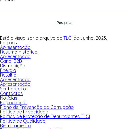
Pesquisar
por:
Está a visualizar o arquivo de
TLCI
de Junho, 2023.
Páginas
Apresentação
Resumo Histórico
Apresentação
Canal B2B
Distribuição
Energia
Retalho
Apresentação
Apresentação
Ser Parceiro
Contactos
Notícias
Página inicial
Plano de Prevenção da Corrupção
Política de Privacidade
Política de Proteção de Denunciantes TLCI
Política de Qualidade
Recrutamento