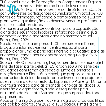
TLCI conclui ciclo de Formação em Competências Digitais
Este ciclo formativo, iniciado no final de fevereiro e
concluído a 8 de abril, envolveu cerca de 35 formandos. Em
conjunto, estes participantes acumularam um total de 750
horas de formação, refletindo o compromisso da TLCI em
promover a qualificação e o desenvolvimento profissional
dos seus colaboradores.
A empresa orgulha-se de contribuir para a capacitação
digital dos seus trabalhadores, reforçando assim a sua
competitividade e adaptabilidade no mercado atual.
Family Day 2024
No dia 7 de julho, a empresa
TLCI
, com sede em Dume,
Braga, transformou-se num centro espacial, para
proporcionar uma experiência imersiva e educativa para as
crianças queridas aos colaboradores, naquilo que foi o
Family Day 2024.
Sob o mote
O nosso Family Day vai ser de outro mundo e tu
tens de fazer parte dele!
, a
TLCI
organizou uma série de
atividades com temática espacial. Entre as principais
atrações está o
Planetário Móvel
, que proporcionou uma
oportunidade única de explorar o universo, com projetores
que simulam o céu, a
Festa da Espuma no Planeta TLCI
, uma
aventura mágica para as crianças de todas as idades. A
diversão e alegria foram, ainda, asseguradas pela
animação da
Mascote Astronauta
que surpreendeu todos
os presentes.
Após um Family Day que trouxe a magia do circo aos filhos
dos colaboradores, em 2023, a TLCI decidiu ir mais além e