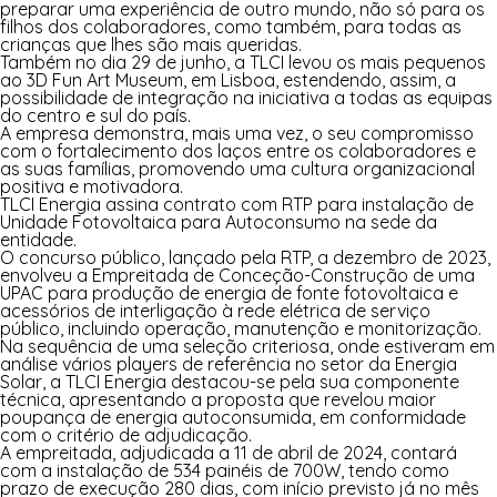
preparar uma experiência de outro mundo, não só para os
filhos dos colaboradores, como também, para todas as
crianças que lhes são mais queridas.
Também no dia 29 de junho, a
TLCI
levou os mais pequenos
ao
3D Fun Art Museum
, em Lisboa, estendendo, assim, a
possibilidade de integração na iniciativa a todas as equipas
do centro e sul do país.
A empresa demonstra, mais uma vez, o seu compromisso
com o fortalecimento dos laços entre os colaboradores e
as suas famílias, promovendo uma cultura organizacional
positiva e motivadora.
TLCI Energia assina contrato com RTP para instalação de
Unidade Fotovoltaica para Autoconsumo na sede da
entidade.
O concurso público, lançado pela RTP, a dezembro de 2023,
envolveu a Empreitada de Conceção-Construção de uma
UPAC para produção de energia de fonte fotovoltaica e
acessórios de interligação à rede elétrica de serviço
público, incluindo operação, manutenção e monitorização.
Na sequência de uma seleção criteriosa, onde estiveram em
análise vários
players
de referência no setor da Energia
Solar, a TLCI Energia destacou-se pela sua componente
técnica, apresentando a proposta que revelou maior
poupança de energia autoconsumida, em conformidade
com o critério de adjudicação.
A empreitada, adjudicada a 11 de abril de 2024, contará
com a instalação de 534 painéis de 700W, tendo como
prazo de execução 280 dias, com início previsto já no mês