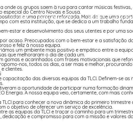
sa onde os grupos saem à rua para cantar músicas festivas
o especial do Centro Novais e Sousa.
ositadas e uma parceria reforçada. Mais do que uma oportu
I
ENERGIA
ÁREAS DE NEGÓCIO
RETALHO
PARCEIR
mpo com esta instituição, que se dedica a um trabalho fund
bem-estar e desenvolvimento dos seus utentes e por uma so
por acaso. Preocupados com o bem-estar e a satisfação do
oso e feliz à nossa equipa.
riámos um ambiente mais positivo e empático entre a equip
rsas que melhoraram o dia de cada um.
m gomas e acarinhados com frases motivacionais que reforç
propomo-nos, todos os dias, a ser mais e melhor, procurand
 clientes.
5
e capacitação das diversas equipas da TLCI. Definem-se as
s.
 tiveram a oportunidade de participar numa formação dinami
EO Energia. A nossa equipa veio, certamente, com mais con
a TLCI para conhecer a nova dinâmica do primeiro trimestre
m o objetivo de oferecer um serviço de excelência.
re as equipas da TLCI e traçar o caminho para um trimestre
edicação e compromisso para com a missão e valores da TL