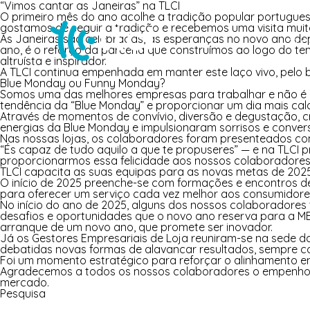
“Vimos cantar as Janeiras” na TLCI
O primeiro mês do ano acolhe a tradição popular portugue
gostamos de seguir a tradição e recebemos uma visita muit
As Janeiras são celebradas, as esperanças no novo ano dep
TLC
ano, é o reforço da parceria que construímos ao logo do te
altruísta e inspirador.
A TLCI continua empenhada em manter este laço vivo, pelo 
Blue Monday ou Funny Monday?
Somos uma das melhores empresas para trabalhar e não é 
tendência da “Blue Monday” e proporcionar um dia mais calor
Através de momentos de convívio, diversão e degustação, c
energias da Blue Monday e impulsionaram sorrisos e conve
Nas nossas lojas, os colaboradores foram presenteados co
“És capaz de tudo aquilo a que te propuseres” — e na TLCI 
proporcionarmos essa felicidade aos nossos colaboradores e
TLCI capacita as suas equipas para as novas metas de 202
O início de 2025 preenche-se com formações e encontros d
para oferecer um serviço cada vez melhor aos consumidore
No início do ano de 2025, alguns dos nossos colaboradores
desafios e oportunidades que o novo ano reserva para a M
arranque de um novo ano, que promete ser inovador.
Já os Gestores Empresariais de Loja reuniram-se na sede d
debatidas novas formas de alavancar resultados, sempre co
Foi um momento estratégico para reforçar o alinhamento ent
Agradecemos a todos os nossos colaboradores o empenho, d
mercado.
Pesquisa
Pesquisar