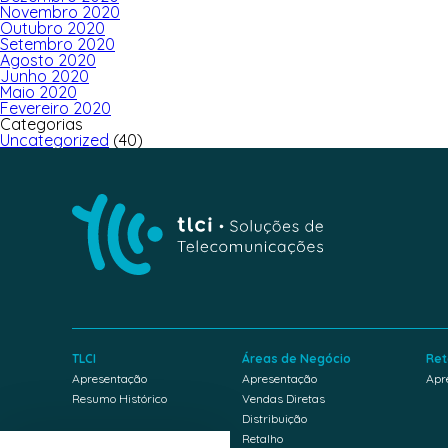
Novembro 2020
Outubro 2020
Setembro 2020
Agosto 2020
Junho 2020
Maio 2020
Fevereiro 2020
Categorias
Uncategorized
(40)
TLCI
Áreas de Negócio
Ret
Apresentação
Apresentação
Apr
Resumo Histórico
Vendas Diretas
Distribuição
Retalho