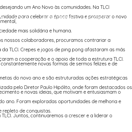
, desejando um Ano Novo às comunidades. Na TLCI
nidade para celebrar a época festiva e prosperar o novo
OS
NOTÍCIAS
RECRUTAMENTO
CONTACTOS
amental,
ciedade mais solidária e humana.
s nossos colaboradores, procuramos contrariar a
a da TLCI. Crepes e jogos de ping pong afastaram as más
aram a cooperação e o apoio de toda a estrutura TLCI.
o constantemente novas formas de sermos felizes e de
 metas do novo ano e são estruturadas ações estratégicas
zada pelo Diretor Paulo Hipólito, onde foram destacados os
hecimento e novas ideias, que motivam e entusiasmam o
 do ano. Foram exploradas oportunidades de melhoria e
 repleto de conquistas.
CI. Juntos, continuaremos a crescer e a liderar o