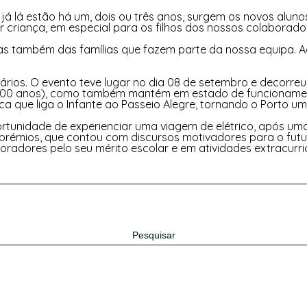
 já lá estão há um, dois ou três anos, surgem os novos aluno
riança, em especial para os filhos dos nossos colaboradore
I
ENERGIA
ÁREAS DE NEGÓCIO
RETALHO
PARCEIR
mas também das famílias que fazem parte da nossa equipa. 
rios. O evento teve lugar no dia 08 de setembro e decorreu
e 100 anos), como também mantém em estado de funcionamento
rística que liga o Infante ao Passeio Alegre, tornando o Po
ortunidade de experienciar uma viagem de elétrico, após u
e prémios, que contou com discursos motivadores para o futu
oradores pelo seu mérito escolar e em atividades extracurri