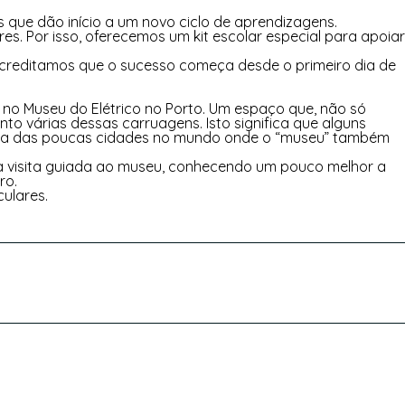
s que dão início a um novo ciclo de aprendizagens.
s. Por isso, oferecemos um kit escolar especial para apoiar
OS
NOTÍCIAS
RECRUTAMENTO
CONTACTOS
Acreditamos que o sucesso começa desde o primeiro dia de
 no Museu do Elétrico no Porto. Um espaço que, não só
 várias dessas carruagens. Isto significa que alguns
rto uma das poucas cidades no mundo onde o “museu” também
ma visita guiada ao museu, conhecendo um pouco melhor a
ro.
culares.