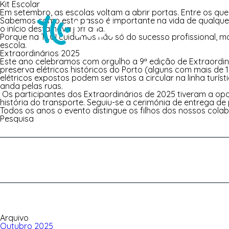
Kit Escolar
Em setembro, as escolas voltam a abrir portas. Entre os que
Sabemos como este passo é importante na vida de qualquer c
o início desta nova jornada.
TLC
Porque na TLCI cuidamos não só do sucesso profissional, 
escola.
Extraordinários 2025
Este ano celebramos com orgulho a 9ª edição de Extraordiná
preserva elétricos históricos do Porto (alguns com mais d
elétricos expostos podem ser vistos a circular na linha tu
anda pelas ruas.
Os participantes dos Extraordinários de 2025 tiveram a op
história do transporte. Seguiu-se a cerimónia de entrega d
Todos os anos o evento distingue os filhos dos nossos colab
Pesquisa
Pesquisar
por:
Arquivo
Outubro 2025